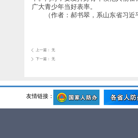
广大青少年当好表率。
（作者：郝书翠，系山东省习近平
上一篇：
无
ꄴ
下一篇：
无
ꄲ
友情链接：