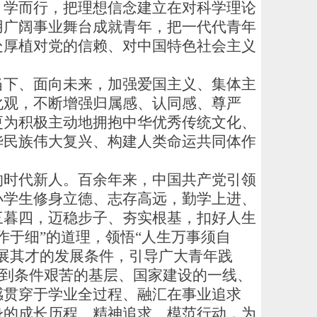
、学而行，把理想信念建立在对科学理论
用广阔事业舞台成就青年，把一代代青年
处厚植对党的信赖、对中国特色社会主义
下、面向未来，加强爱国主义、集体主
化观，不断增强归属感、认同感、尊严
更为积极主动地拥抱中华优秀传统文化、
华民族伟大复兴、构建人类命运共同体作
时代新人。百余年来，中国共产党引领
小学生修身立德、志存高远，勤学上进、
三暮四，迈稳步子、夯实根基，扣好人生
作于细”的道理，领悟“人生万事须自
展其才的发展条件，引导广大青年践
于到条件艰苦的基层、国家建设的一线、
感贯穿于学业全过程、融汇在事业追求
身的成长历程、精神追求、模范行动，为