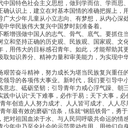
代中国特色社会主义思想，做到学而信、学而思
正确认识上，建立在对基本国情的准确把握上，
导广大少年儿童从小立志向、有梦想，从内心深
现中华民族伟大复兴中国梦时刻准备着。
断增强做中国人的志气、骨气、底气。要抓住当
树立和坚持正确的历史观、民族观、国家观、文
年，用伟大的目标感召青年。如此，才能帮助其
汲取知识养分、精神力量和审美能力，为实现中
艰苦奋斗精神，努力成长为堪当民族复兴重任的
党领导的各项伟大事业。新时代，我们要引导中
炼意志、砥砺坚韧；引导青年力戒心浮气躁、朝
实践中认识“天下难事，必作于易；天下大事，必
为青年创造人人努力成才、人人皆可成才、人人尽
青年最有效的磨砺”信条，练就“钢筋铁骨”，勇
，把对祖国血浓于水、与人民同呼吸共命运的情
青少年中乃至全社会的示范带动作用，用他们自