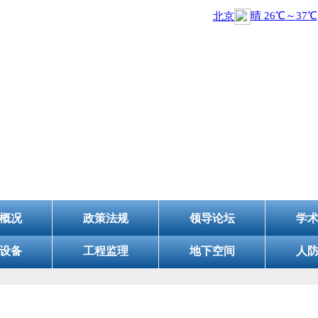
山东省民防协
(
5A级社会组织
)
概况
政策法规
领导论坛
学
设备
工程监理
地下空间
人