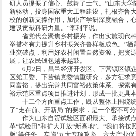
研人员提振了信心、鼓舞了士气。”山东大学
新驱动，投身国家重大工程建设，扎根齐鲁大
校的创新支撑作用，加快产学研深度融合，心
建设贡献科研力量。”李利平说。
省党代会聚焦乡村振兴，作出实施现代种业
举措将有力提升乡村振兴齐鲁样板成色。”栖
业突破点，利用好农村闲置自然资源，把资
展，让农民钱包越来越鼓。
6月2日，昌邑经济开发区、下营镇区镇企
区党工委、下营镇党委慎重研究，多方征求意
同富裕，提出完善共同富裕政策体系、探索
裕示范区重点项目推进计划，形成一批更具本
十二个方面重点工作，既从整体上围绕统筹
了“走在前、开新局”的要求，是一个密不可
作为山东自贸试验区面积最大、承接试点任
革“试验田”和扩大开放“新高地”。“我们将
版’等任务，实施‘五大专项攻坚、六大产业